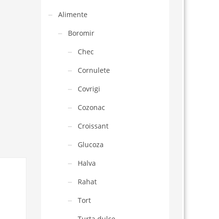
Alimente
Boromir
Chec
Cornulete
Covrigi
Cozonac
Croissant
Glucoza
Halva
Rahat
Tort
Turta dulce