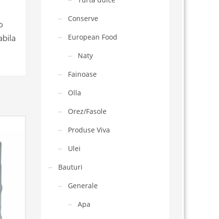
Conserve
o
European Food
abila
Naty
Fainoase
Olla
Orez/Fasole
Produse Viva
Ulei
Bauturi
Generale
Apa