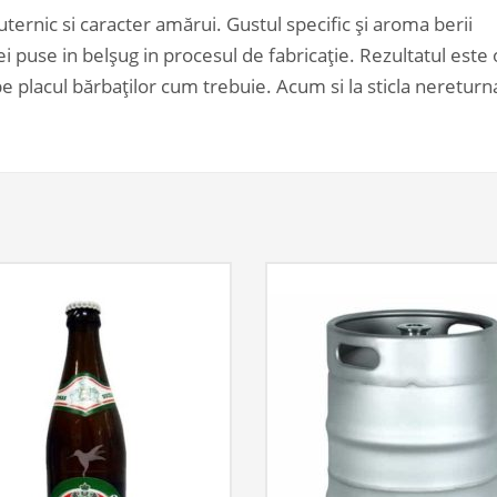
ernic si caracter amărui. Gustul specific și aroma berii
 puse in belșug in procesul de fabricație. Rezultatul este 
e placul bărbaților cum trebuie. Acum si la sticla nereturn