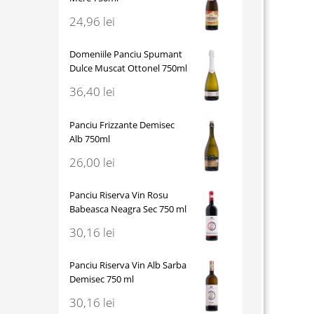
24,96
lei
Domeniile Panciu Spumant
Dulce Muscat Ottonel 750ml
36,40
lei
Panciu Frizzante Demisec
Alb 750ml
26,00
lei
Panciu Riserva Vin Rosu
Babeasca Neagra Sec 750 ml
30,16
lei
Panciu Riserva Vin Alb Sarba
Demisec 750 ml
30,16
lei