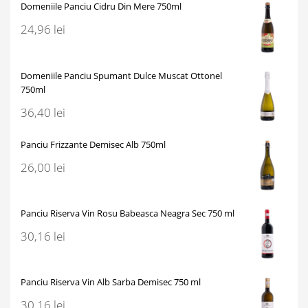
Domeniile Panciu Cidru Din Mere 750ml
24,96
lei
Domeniile Panciu Spumant Dulce Muscat Ottonel
750ml
36,40
lei
Panciu Frizzante Demisec Alb 750ml
26,00
lei
Panciu Riserva Vin Rosu Babeasca Neagra Sec 750 ml
30,16
lei
Panciu Riserva Vin Alb Sarba Demisec 750 ml
30,16
lei