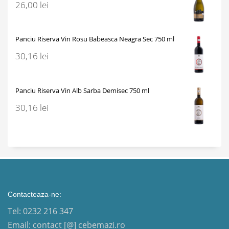
26,00
lei
Panciu Riserva Vin Rosu Babeasca Neagra Sec 750 ml
30,16
lei
Panciu Riserva Vin Alb Sarba Demisec 750 ml
30,16
lei
Contacteaza-ne:
Tel: 0232 216 347
Email: contact [@] cebemazi.ro