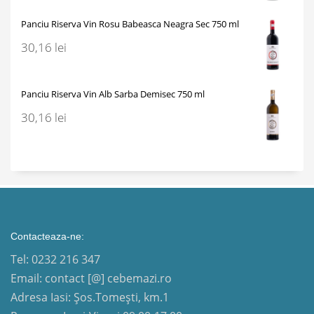
Panciu Riserva Vin Rosu Babeasca Neagra Sec 750 ml
30,16
lei
Panciu Riserva Vin Alb Sarba Demisec 750 ml
30,16
lei
Contacteaza-ne:
Tel: 0232 216 347
Email: contact [@] cebemazi.ro
Adresa Iasi: Șos.Tomești, km.1