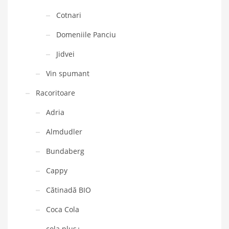
Cotnari
Domeniile Panciu
Jidvei
Vin spumant
Racoritoare
Adria
Almdudler
Bundaberg
Cappy
Cătinadă BIO
Coca Cola
cola plus+