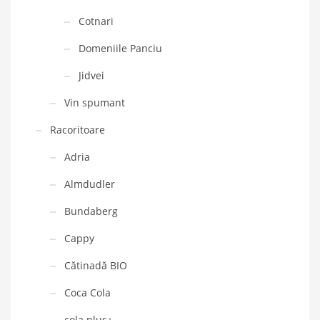
Cotnari
Domeniile Panciu
Jidvei
Vin spumant
Racoritoare
Adria
Almdudler
Bundaberg
Cappy
Cătinadă BIO
Coca Cola
cola plus+