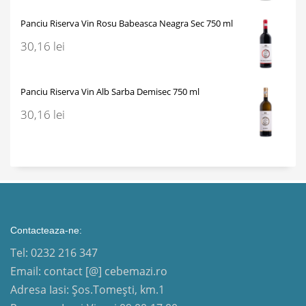
Panciu Riserva Vin Rosu Babeasca Neagra Sec 750 ml
30,16
lei
Panciu Riserva Vin Alb Sarba Demisec 750 ml
30,16
lei
Contacteaza-ne:
Tel: 0232 216 347
Email: contact [@] cebemazi.ro
Adresa Iasi: Șos.Tomești, km.1