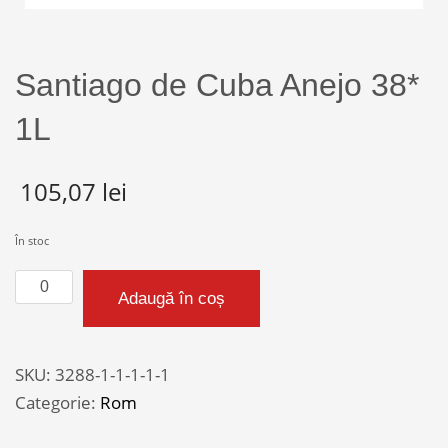
Santiago de Cuba Anejo 38*
1L
105,07
lei
În stoc
Cantitate
Adaugă în coș
Santiago
de
Cuba
SKU:
3288-1-1-1-1-1
Anejo
Categorie:
Rom
38*