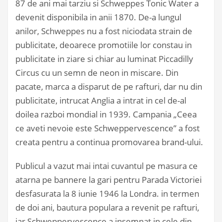
87 de ani mai tarziu si Schweppes Tonic Water a
devenit disponibila in anii 1870. De-a lungul
anilor, Schweppes nu a fost niciodata strain de
publicitate, deoarece promotiile lor constau in
publicitate in ziare si chiar au luminat Piccadilly
Circus cu un semn de neon in miscare. Din
pacate, marca a disparut de pe rafturi, dar nu din
publicitate, intrucat Anglia a intrat in cel de-al
doilea razboi mondial in 1939. Campania „Ceea
ce aveti nevoie este Schweppervescence” a fost
creata pentru a continua promovarea brand-ului.
Publicul a vazut mai intai cuvantul pe masura ce
atarna pe bannere la gari pentru Parada Victoriei
desfasurata la 8 iunie 1946 la Londra. in termen
de doi ani, bautura populara a revenit pe rafturi,
iar Schweppervescence a insemnat in cele din