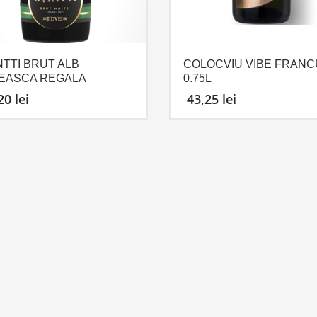
NTTI BRUT ALB
COLOCVIU VIBE FRAN
EASCA REGALA
0.75L
,20
lei
43,25
lei