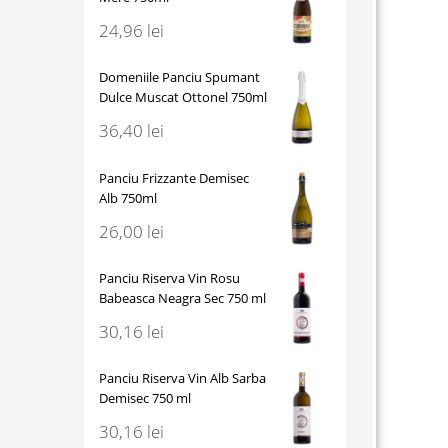
24,96
lei
Domeniile Panciu Spumant
Dulce Muscat Ottonel 750ml
36,40
lei
Panciu Frizzante Demisec
Alb 750ml
26,00
lei
Panciu Riserva Vin Rosu
Babeasca Neagra Sec 750 ml
30,16
lei
Panciu Riserva Vin Alb Sarba
Demisec 750 ml
30,16
lei