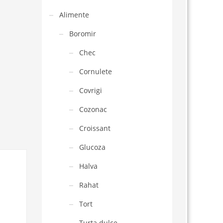
Alimente
Boromir
Chec
Cornulete
Covrigi
Cozonac
Croissant
Glucoza
Halva
Rahat
Tort
Turta dulce