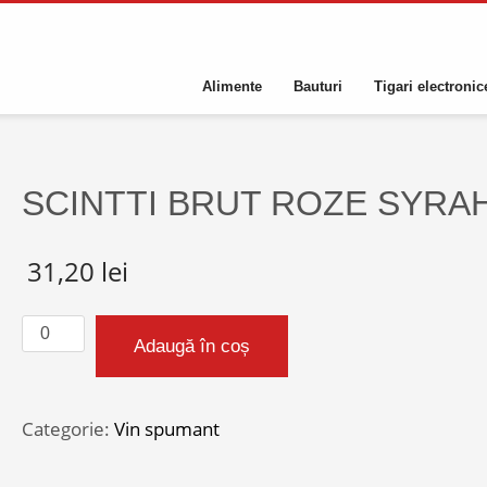
Alimente
Bauturi
Tigari electronic
SCINTTI BRUT ROZE SYRA
31,20
lei
Cantitate
Adaugă în coș
SCINTTI
BRUT
ROZE
Categorie:
Vin spumant
SYRAH