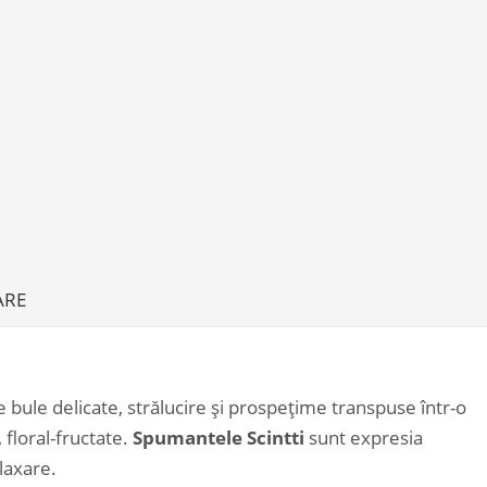
ARE
e bule delicate, strălucire și prospețime transpuse într-o
 floral-fructate.
Spumantele Scintti
sunt expresia
laxare.