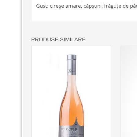
Gust: cireșe amare, căpșuni, frăguțe de păd
PRODUSE SIMILARE