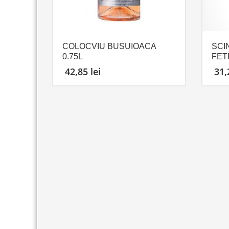
COLOCVIU BUSUIOACA
SCI
0.75L
FET
42,85
lei
31