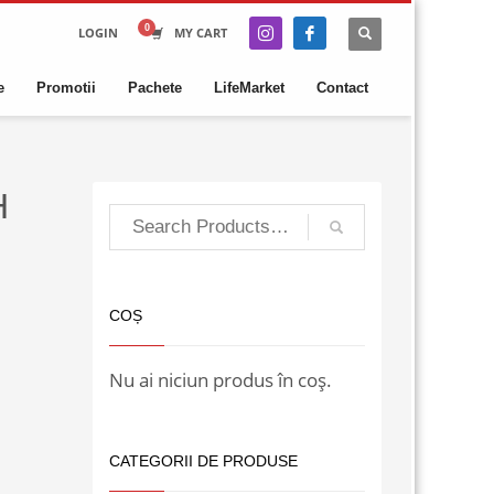
LOGIN
MY CART
e
Promotii
Pachete
LifeMarket
Contact
H
COȘ
Nu ai niciun produs în coș.
CATEGORII DE PRODUSE