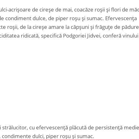
lci-acrișoare de cireșe de mai, coacăze roșii și flori de mă
ii de condiment dulce, de piper roșu și sumac. Efervescența
e roșii, de la cireșe amare la căpșuni și frăguțe de pădure
ditatea ridicată, specifică Podgoriei Jidvei, conferă vinului
i strălucitor, cu efervescență plăcută de persistență medie
, condimente dulci, piper roșu și sumac.