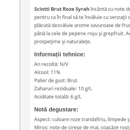
Scintti Brut Roze
Syrah
încântă cu note du
pentru ca în final să te învăluie cu senzaț
plăcută dezvăluie arome savuroase de fruct
până la cele de pepene roșu și grepfruit. Aci
prospețime și naturalețe.
Informații tehnice:
An recoltă: N/V
Alcool: 11%
Palier de gust: Brut
Zaharuri reziduale: 10 g/L
Aciditate totală: 6 g/L
Notă degustare:
Aspect: culoare roze trandafiriu, limpede ș
Miros: note de cireșe de mai, coacăze roșii