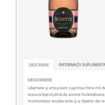
INFORMAȚII SUPLIMENT
DESCRIERE
DESCRIERE
Libertate și entuziasm cuprinse între mii d
textură lejeră plină de arome încântătoare,
momentelor exuberante și a clipelor de re