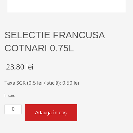
SELECTIE FRANCUSA
COTNARI 0.75L
23,80
lei
Taxa SGR (0.5 lei / sticlă):
0,50
lei
În stoc
Cantitate
Adaugă în coș
SELECTIE
FRANCUSA
COTNARI