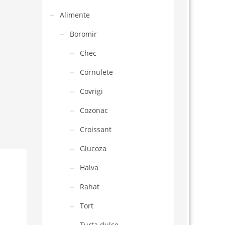
Alimente
Boromir
Chec
Cornulete
Covrigi
Cozonac
Croissant
Glucoza
Halva
Rahat
Tort
Turta dulce