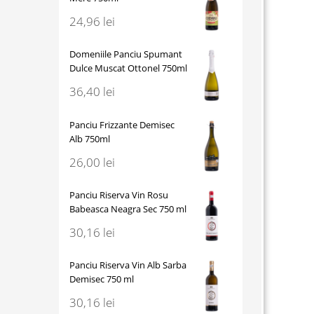
24,96
lei
Domeniile Panciu Spumant
Dulce Muscat Ottonel 750ml
36,40
lei
Panciu Frizzante Demisec
Alb 750ml
26,00
lei
Panciu Riserva Vin Rosu
Babeasca Neagra Sec 750 ml
30,16
lei
Panciu Riserva Vin Alb Sarba
Demisec 750 ml
30,16
lei