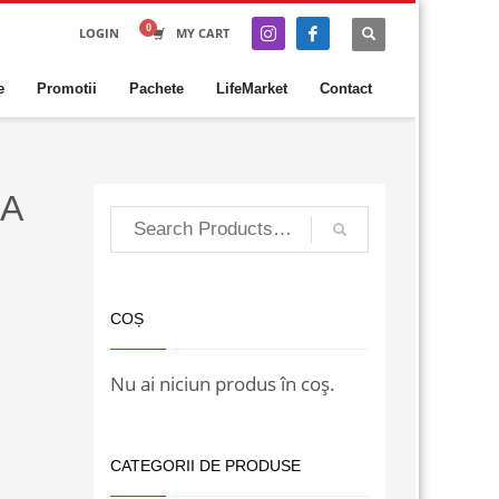
LOGIN
MY CART
e
Promotii
Pachete
LifeMarket
Contact
A
COȘ
Nu ai niciun produs în coș.
CATEGORII DE PRODUSE