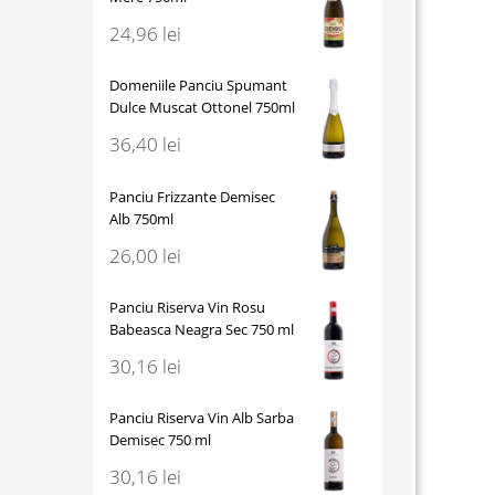
24,96
lei
Domeniile Panciu Spumant
Dulce Muscat Ottonel 750ml
36,40
lei
Panciu Frizzante Demisec
Alb 750ml
26,00
lei
Panciu Riserva Vin Rosu
Babeasca Neagra Sec 750 ml
30,16
lei
Panciu Riserva Vin Alb Sarba
Demisec 750 ml
30,16
lei