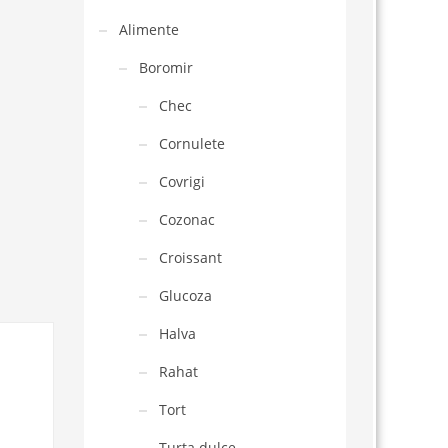
Alimente
Boromir
Chec
Cornulete
Covrigi
Cozonac
Croissant
Glucoza
Halva
Rahat
Tort
Turta dulce