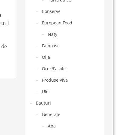
Conserve
a
European Food
stul
Naty
Fainoase
e de
Olla
Orez/Fasole
Produse Viva
Ulei
Bauturi
Generale
Apa