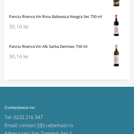
Panciu Riserva Vin Rosu Babeasca Neagra Sec 750 ml
30,16
lei
Panciu Riserva Vin Alb Sarba Demisec 750 ml
30,16
lei
Contacteaza-ne:
Tel: 0232 216 347
Email: contact [@] cebemazi.ro
Adresa Iasi: Șos.Tomești, km.1