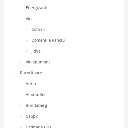
Energizante
Vin
Cotnari
Domeniile Panciu
Jidvei
Vin spumant
Racoritoare
Adria
Almdudler
Bundaberg
Cappy
Cătinadă BIO