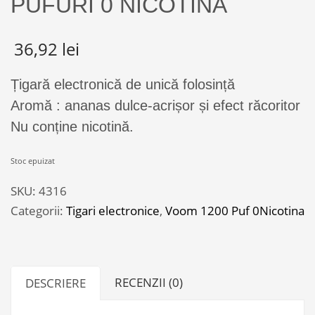
PUFURI 0 NICOTINA
36,92
lei
Țigară electronică de unică folosință
Aromă : ananas dulce-acrișor și efect răcoritor
Nu conține nicotină.
Stoc epuizat
SKU:
4316
Categorii:
Tigari electronice
,
Voom 1200 Puf 0Nicotina
RECENZII (0)
DESCRIERE