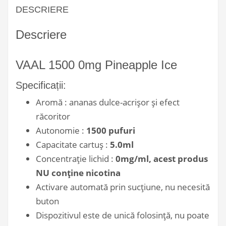
DESCRIERE
Descriere
VAAL 1500 0mg Pineapple Ice
Specificații:
Aromă : ananas dulce-acrișor și efect
răcoritor
Autonomie :
1500 pufuri
Capacitate cartuș :
5.0ml
Concentrație lichid :
0mg/ml, acest produs
NU conține nicotina
Activare automată prin sucțiune, nu necesită
buton
Dispozitivul este de unică folosință, nu poate