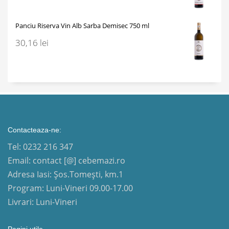
Panciu Riserva Vin Alb Sarba Demisec 750 ml
30,16
lei
Contacteaza-ne:
Tel: 0232 216 347
Email: contact [@] cebemazi.ro
Adresa Iasi: Șos.Tomești, km.1
Program: Luni-Vineri 09.00-17.00
Livrari: Luni-Vineri
Pagini utile