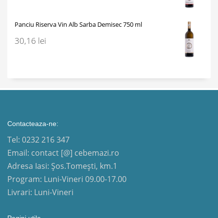
Panciu Riserva Vin Alb Sarba Demisec 750 ml
30,16
lei
Contacteaza-ne:
Tel: 0232 216 347
Email: contact [@] cebemazi.ro
Adresa Iasi: Șos.Tomești, km.1
Program: Luni-Vineri 09.00-17.00
Livrari: Luni-Vineri
Pagini utile