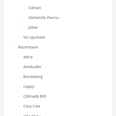
Cotnari
Domeniile Panciu
Jidvei
Vin spumant
Racoritoare
Adria
Almdudler
Bundaberg
Cappy
Cătinadă BIO
Coca Cola
cola plus+