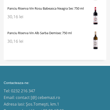
Panciu Riserva Vin Rosu Babeasca Neagra Sec 750 ml
30,16
lei
Panciu Riserva Vin Alb Sarba Demisec 750 ml
30,16
lei
Contacteaza-ne:
Tel: 0232 216 347
Email: contact [@] cebemazi.ro
Adresa Iasi: Șos.Tomești, km.1