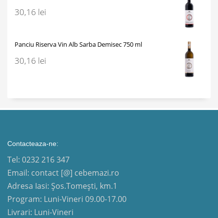
30,16
lei
Panciu Riserva Vin Alb Sarba Demisec 750 ml
30,16
lei
Contacteaza-ne:
Tel: 0232 216 347
Email: contact [@] cebemazi.ro
Adresa Iasi: Șos.Tomești, km.1
Program: Luni-Vineri 09.00-17.00
Livrari: Luni-Vineri