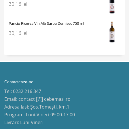
30,16
lei
Panciu Riserva Vin Alb Sarba Demisec 750 ml
30,16
lei
Contacteaza-ne:
Tel: 0232 216 347
Email: contact [@] cebemazi.ro
Adresa Iasi: Șos.Tomești, km.1
Program: Luni-Vineri 09.00-17.00
Livrari: Luni-Vineri