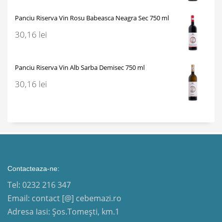
Panciu Riserva Vin Rosu Babeasca Neagra Sec 750 ml
30,16
lei
Panciu Riserva Vin Alb Sarba Demisec 750 ml
30,16
lei
Contacteaza-ne:
Tel: 0232 216 347
Email: contact [@] cebemazi.ro
Adresa Iasi: Șos.Tomești, km.1