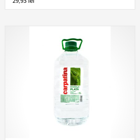
29,93
lei