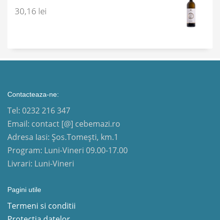
30,16
lei
Contacteaza-ne:
Tel: 0232 216 347
Email: contact [@] cebemazi.ro
Adresa Iasi: Șos.Tomești, km.1
Program: Luni-Vineri 09.00-17.00
Livrari: Luni-Vineri
Pagini utile
Termeni si conditii
Protectia datelor