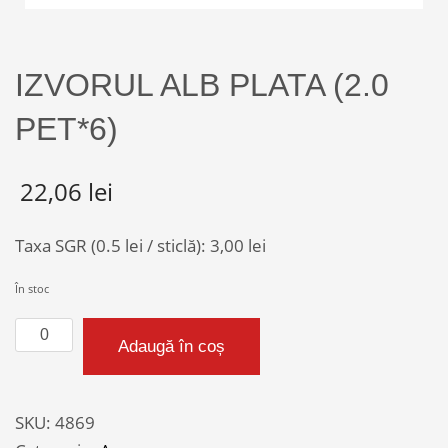
IZVORUL ALB PLATA (2.0
PET*6)
22,06
lei
Taxa SGR (0.5 lei / sticlă):
3,00
lei
În stoc
Cantitate
Adaugă în coș
IZVORUL
ALB
PLATA
SKU:
4869
(2.0