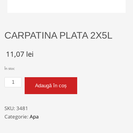
CARPATINA PLATA 2X5L
11,07
lei
În stoc
Cantitate
Adaugă în coș
CARPATINA
PLATA
2X5L
SKU:
3481
Categorie:
Apa