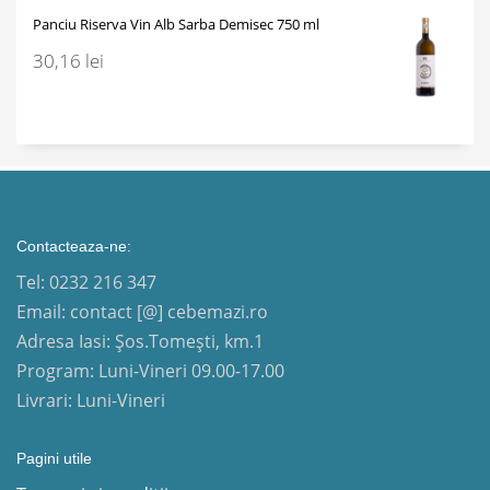
Panciu Riserva Vin Alb Sarba Demisec 750 ml
30,16
lei
Contacteaza-ne:
Tel: 0232 216 347
Email: contact [@] cebemazi.ro
Adresa Iasi: Șos.Tomești, km.1
Program: Luni-Vineri 09.00-17.00
Livrari: Luni-Vineri
Pagini utile