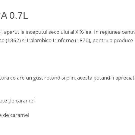
A 0.7L
’, aparut la inceputul secolului al XIX-lea. In regiunea centr
 Lino (1862) si L’alambico L’Inferno (1870), pentru a produce
ura ce are un gust rotund si plin, acesta putand fi apreciat 
note de caramel
te de caramel