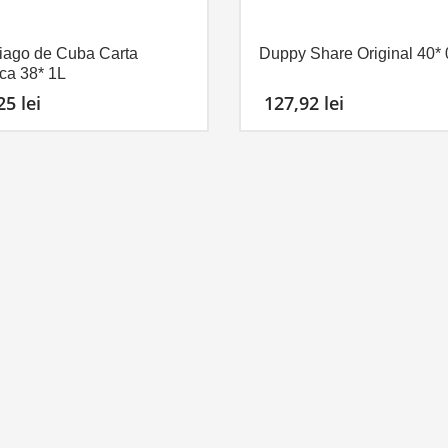
iago de Cuba Carta
Duppy Share Original 40* 
ca 38* 1L
,25
lei
127,92
lei