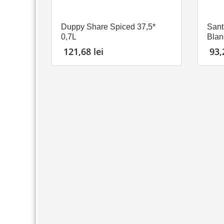
Duppy Share Spiced 37,5*
Sant
0,7L
Blan
121,68
lei
93