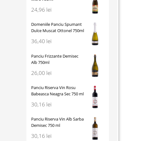
24,96
lei
Domeniile Panciu Spumant
Dulce Muscat Ottonel 750ml
36,40
lei
Panciu Frizzante Demisec
Alb 750ml
26,00
lei
Panciu Riserva Vin Rosu
Babeasca Neagra Sec 750 ml
30,16
lei
Panciu Riserva Vin Alb Sarba
Demisec 750 ml
30,16
lei