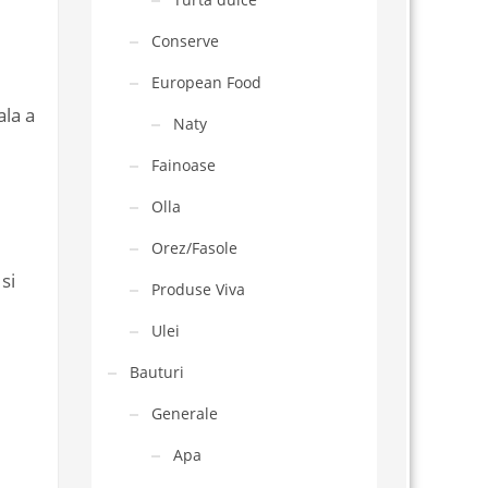
Conserve
European Food
ala a
Naty
Fainoase
Olla
Orez/Fasole
si
Produse Viva
Ulei
Bauturi
Generale
Apa