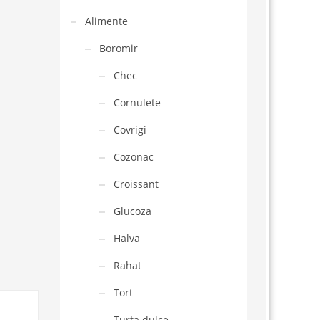
Alimente
Boromir
Chec
Cornulete
Covrigi
Cozonac
Croissant
Glucoza
Halva
Rahat
Tort
Turta dulce