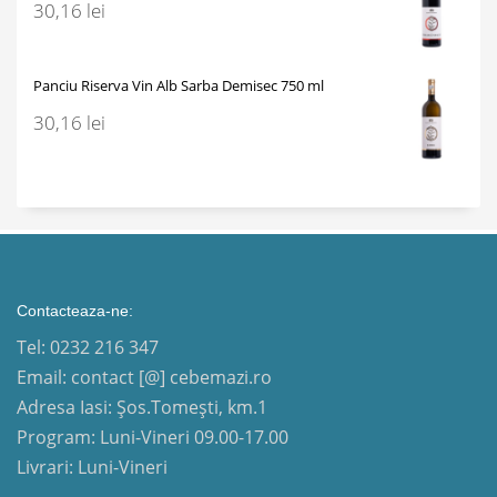
30,16
lei
Panciu Riserva Vin Alb Sarba Demisec 750 ml
30,16
lei
Contacteaza-ne:
Tel: 0232 216 347
Email: contact [@] cebemazi.ro
Adresa Iasi: Șos.Tomești, km.1
Program: Luni-Vineri 09.00-17.00
Livrari: Luni-Vineri