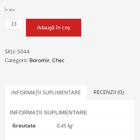
În stoc
Cantitate
Adaugă în coș
MINI-
CHEC
LAPTE
SKU:
5044
50G
Categorii:
Boromir
,
Chec
RECENZII (0)
INFORMAȚII SUPLIMENTARE
INFORMAȚII SUPLIMENTARE
Greutate
0,45 kg