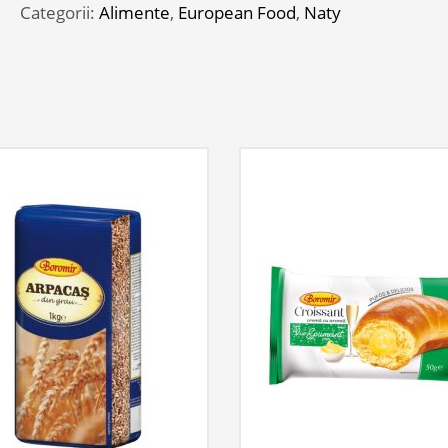
200GR
Categorii:
Alimente
,
European Food
,
Naty