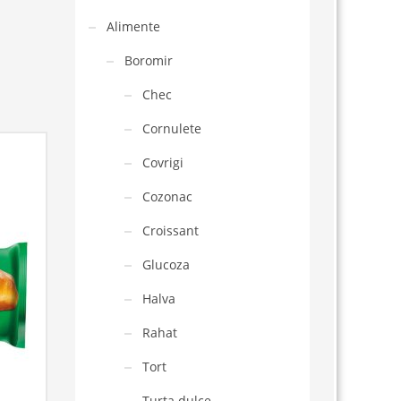
Alimente
Boromir
Chec
Cornulete
Covrigi
Cozonac
Croissant
Glucoza
Halva
Rahat
Tort
Turta dulce