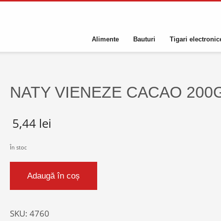
Alimente
Bauturi
Tigari electronic
NATY VIENEZE CACAO 200
5,44
lei
În stoc
Cantitate
Adaugă în coș
NATY
VIENEZE
CACAO
SKU:
4760