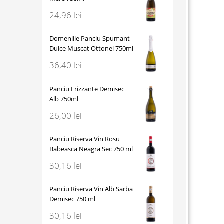
24,96
lei
Domeniile Panciu Spumant
Dulce Muscat Ottonel 750ml
36,40
lei
Panciu Frizzante Demisec
Alb 750ml
26,00
lei
Panciu Riserva Vin Rosu
Babeasca Neagra Sec 750 ml
30,16
lei
Panciu Riserva Vin Alb Sarba
Demisec 750 ml
30,16
lei