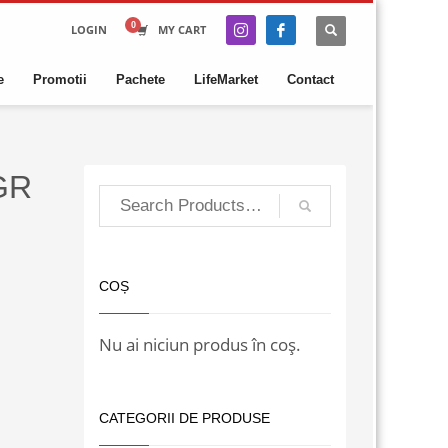
LOGIN
MY CART
e
Promotii
Pachete
LifeMarket
Contact
GR
COȘ
Nu ai niciun produs în coș.
CATEGORII DE PRODUSE