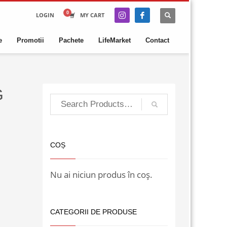
LOGIN
MY CART
e
Promotii
Pachete
LifeMarket
Contact
G
COȘ
Nu ai niciun produs în coș.
CATEGORII DE PRODUSE