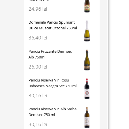
24,96
lei
Domeniile Panciu Spumant
Dulce Muscat Ottonel 750ml
36,40
lei
Panciu Frizzante Demisec
Alb 750ml
26,00
lei
Panciu Riserva Vin Rosu
Babeasca Neagra Sec 750 ml
30,16
lei
Panciu Riserva Vin Alb Sarba
Demisec 750 ml
30,16
lei