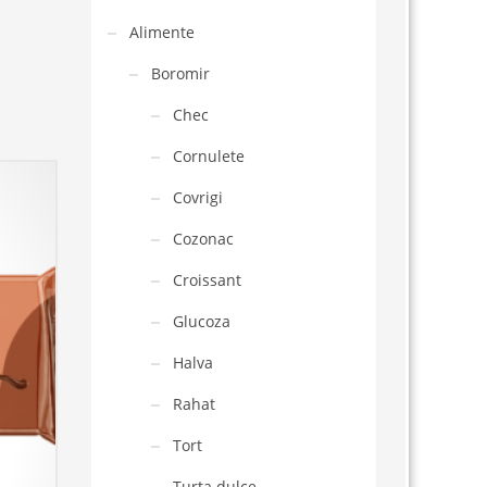
Alimente
Boromir
Chec
Cornulete
Covrigi
Cozonac
Croissant
Glucoza
Halva
Rahat
Tort
Turta dulce