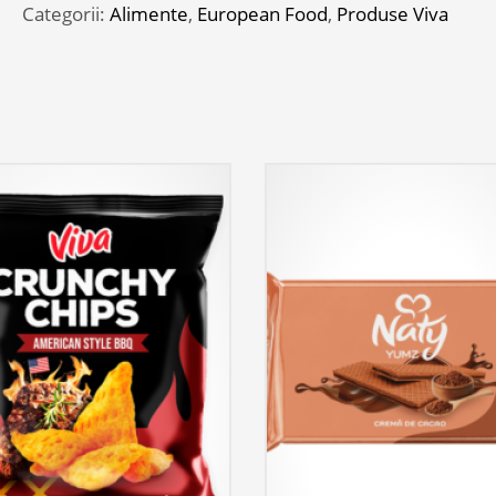
100G
Categorii:
Alimente
,
European Food
,
Produse Viva