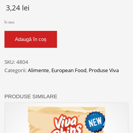
3,24
lei
În stoc
Cantitate
Adaugă în coș
VIVA
CHIPS
CRUNCH
SKU:
4804
BARBEQUE
Categorii:
Alimente
,
European Food
,
Produse Viva
50G
PRODUSE SIMILARE