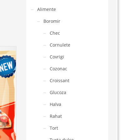
Alimente
Boromir
Chec
Cornulete
Covrigi
Cozonac
Croissant
Glucoza
Halva
Rahat
Tort
Turta dulce