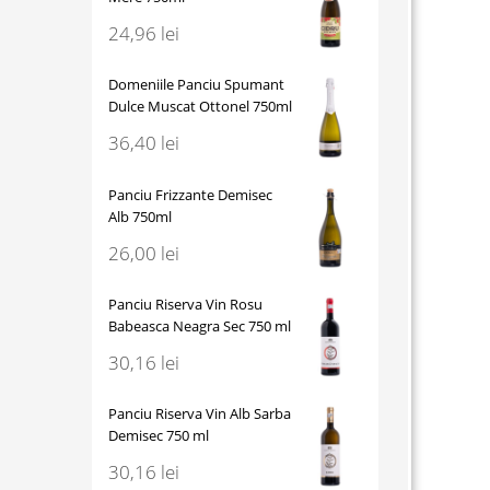
24,96
lei
Domeniile Panciu Spumant
Dulce Muscat Ottonel 750ml
36,40
lei
Panciu Frizzante Demisec
Alb 750ml
26,00
lei
Panciu Riserva Vin Rosu
Babeasca Neagra Sec 750 ml
30,16
lei
Panciu Riserva Vin Alb Sarba
Demisec 750 ml
30,16
lei