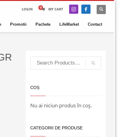
LOGIN
MY CART
e
Promotii
Pachete
LifeMarket
Contact
0GR
COȘ
Nu ai niciun produs în coș.
CATEGORII DE PRODUSE