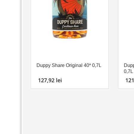
Duppy Share Original 40* 0,7L
Dupp
0,7L
127,92
lei
12