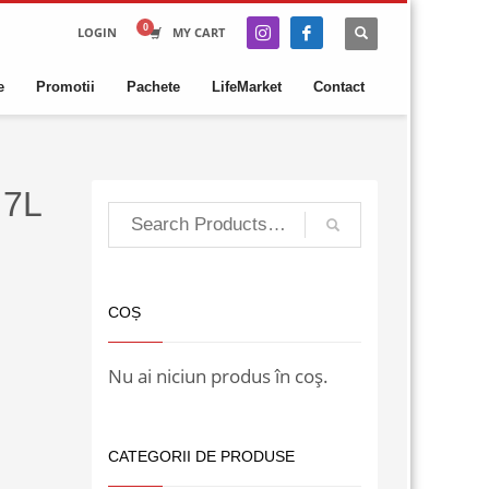
LOGIN
MY CART
e
Promotii
Pachete
LifeMarket
Contact
.7L
COȘ
Nu ai niciun produs în coș.
CATEGORII DE PRODUSE