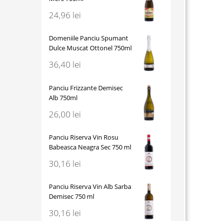
24,96
lei
Domeniile Panciu Spumant
Dulce Muscat Ottonel 750ml
36,40
lei
Panciu Frizzante Demisec
Alb 750ml
26,00
lei
Panciu Riserva Vin Rosu
Babeasca Neagra Sec 750 ml
30,16
lei
Panciu Riserva Vin Alb Sarba
Demisec 750 ml
30,16
lei