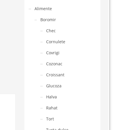
Alimente
Boromir
Chec
Cornulete
Covrigi
Cozonac
Croissant
Glucoza
Halva
Rahat
Tort
Turta dulce